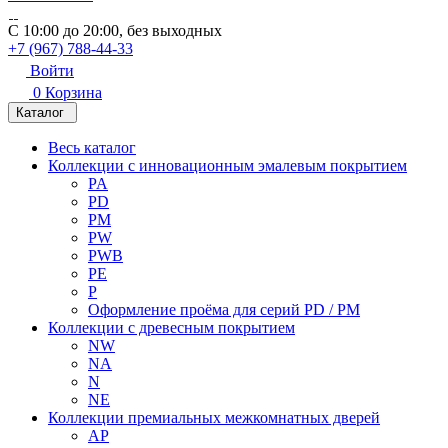
С 10:00 до 20:00, без выходных
+7 (967) 788-44-33
Войти
0
Корзина
Каталог
Весь каталог
Коллекции с инновационным эмалевым покрытием
PA
PD
PM
PW
PWB
PE
P
Оформление проёма для серий PD / PM
Коллекции с древесным покрытием
NW
NA
N
NE
Коллекции премиальных межкомнатных дверей
AP