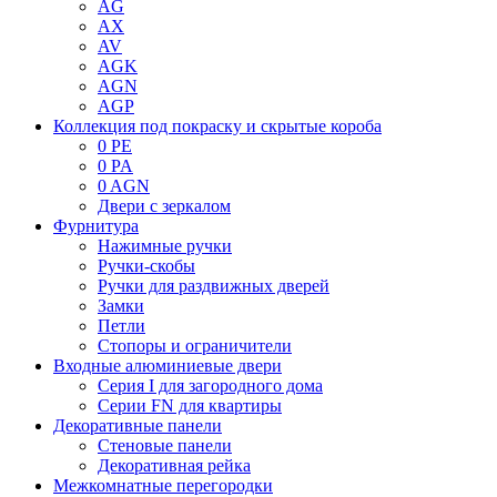
AG
AX
AV
AGK
AGN
AGP
Коллекция под покраску и скрытые короба
0 PE
0 PA
0 AGN
Двери с зеркалом
Фурнитура
Нажимные ручки
Ручки-скобы
Ручки для раздвижных дверей
Замки
Петли
Стопоры и ограничители
Входные алюминиевые двери
Серия I для загородного дома
Серии FN для квартиры
Декоративные панели
Стеновые панели
Декоративная рейка
Межкомнатные перегородки