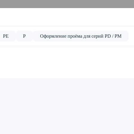
PE
P
Оформление проёма для серий PD / PM