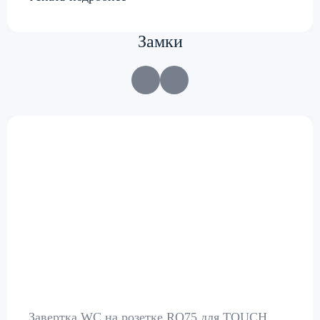
Замки
Завертка WC на розетке RO75 для TOUCH