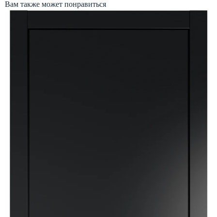
Вам также может понравиться
о
М
0